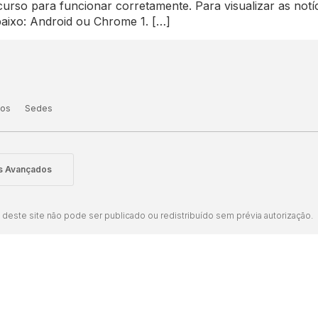
recurso para funcionar corretamente. Para visualizar as notí
aixo: Android ou Chrome 1. […]
tos
Sedes
is Avançados
este site não pode ser publicado ou redistribuído sem prévia autorização.