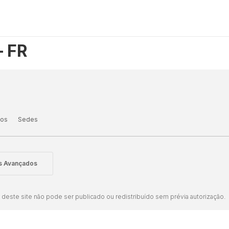
– FR
tos
Sedes
is Avançados
este site não pode ser publicado ou redistribuído sem prévia autorização.