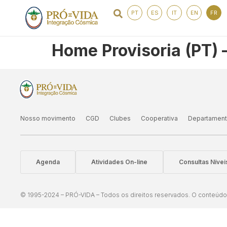
PT
ES
IT
EN
FR
Home Provisoria (PT) 
Nosso movimento
CGD
Clubes
Cooperativa
Departamen
Agenda
Atividades On-line
Consultas Níve
© 1995-2024 – PRÓ-VIDA – Todos os direitos reservados. O conteúdo d