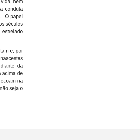
a vida, nem
ma conduta
a. O papel
ios séculos
 estrelado
tam e, por
 nascestes
 diante da
a acima de
e ecoam na
 não seja o