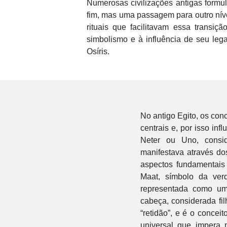
Numerosas civilizações antigas formu
fim, mas uma passagem para outro nível
rituais que facilitavam essa transi
simbolismo e à influência de seu lega
Osíris.
No antigo Egito, os con
centrais e, por isso in
Neter ou Uno, consi
manifestava através do
aspectos fundamentais
Maat, símbolo da ver
representada como u
cabeça, considerada fi
“retidão”, e é o conceit
universal que impera