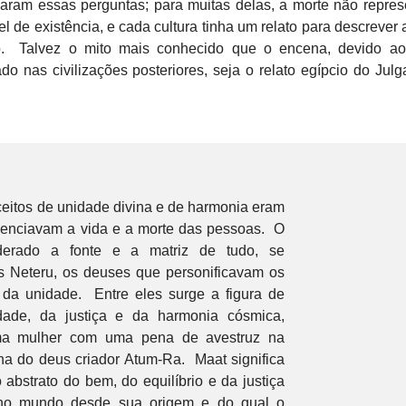
laram essas perguntas; para muitas delas, a morte não repre
 de existência, e cada cultura tinha um relato para descrever
ção. Talvez o mito mais conhecido que o encena, devido ao
do nas civilizações posteriores, seja o relato egípcio do Jul
ceitos de unidade divina e de harmonia eram
fluenciavam a vida e a morte das pessoas. O
derado a fonte e a matriz de tudo, se
s Neteru, os deuses que personificavam os
 da unidade. Entre eles surge a figura de
dade, da justiça e da harmonia cósmica,
ma mulher com uma pena de avestruz na
lha do deus criador Atum-Ra. Maat significa
o abstrato do bem, do equilíbrio e da justiça
 no mundo desde sua origem e do qual o