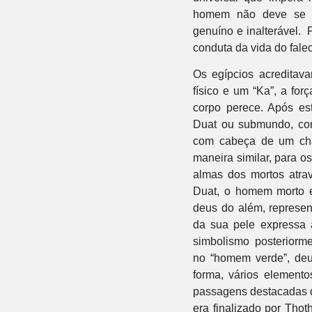
homem não deve se afa
genuíno e inalterável. 
conduta da vida do falec
Os egípcios acredita
físico e um “Ka”, a for
corpo perece. Após es
Duat ou submundo, con
com cabeça de um cha
maneira similar, para o
almas dos mortos atr
Duat, o homem morto en
deus do além, represen
da sua pele expressa 
simbolismo posteriorme
no “homem verde”, deu
forma, vários element
passagens destacadas da
era finalizado por Tho