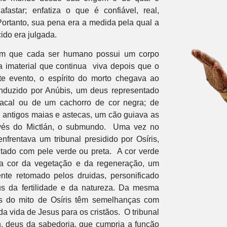
star; enfatiza o que é confiável, real,
Portanto, sua pena era a medida pela qual a
ido era julgada.
vam que cada ser humano possui um corpo
ça imaterial que continua viva depois que o
te evento, o espírito do morto chegava ao
duzido por Anúbis, um deus representado
cal ou de um cachorro de cor negra; de
s antigos maias e astecas, um cão guiava as
avés do Mictlán, o submundo. Uma vez no
frentava um tribunal presidido por Osíris,
tado com pele verde ou preta. A cor verde
a cor da vegetação e da regeneração, um
nte retomado pelos druidas, personificado
s da fertilidade e da natureza. Da mesma
os do mito de Osíris têm semelhanças com
 vida de Jesus para os cristãos. O tribunal
th, deus da sabedoria, que cumpria a função