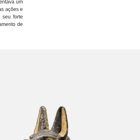
sentava um
 as ações e
 seu forte
gamento de