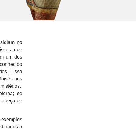
esidiam no
íscera que
 em um dos
 conhecido
ados. Essa
Moisés nos
mistérios.
eterna; se
 cabeça de
o exemplos
estinados a