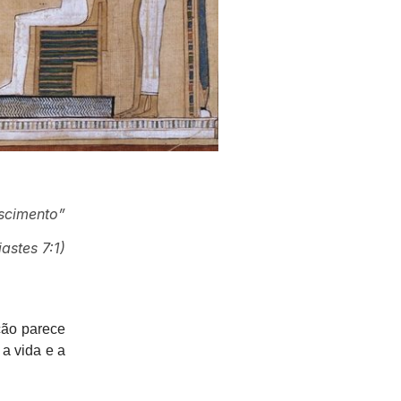
scimento”
iastes 7:1)
ação parece
a vida e a