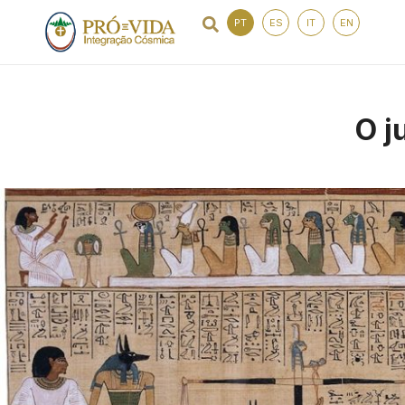
PT
ES
IT
EN
O j