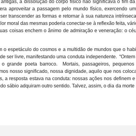
 antigas, a dissolução do corpo físico não significava o fim d
era aproveitar a passagem pelo mundo físico, exercendo u
 ser transcender as formas e retornar à sua natureza intrínsec
alor moral das mesmas poderia conectar-se à reflexão feita, vár
Duas coisas enchem o ânimo de admiração e veneração: o céu
m o espetáculo do cosmos e a multidão de mundos que o habi
e ser livre, manifestando uma conduta independente. “Ontem
 o grande poeta barroco. Mortais, passageiros, pequenos
mos nosso significado, nossa dignidade, aquilo que nos coloc
s, a resposta estava na conduta: nossas ações nos definem 
 do sábio adquiram outro sentido. Talvez, assim, o dia da morte