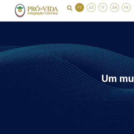
PT
ES
IT
EN
FR
Um mun