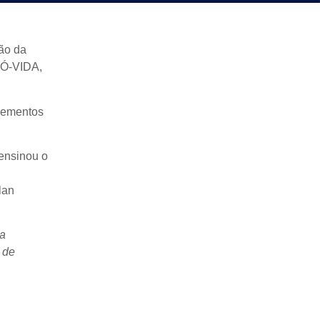
ão da
RÓ-VIDA,
elementos
 ensinou o
llan
ra
 de