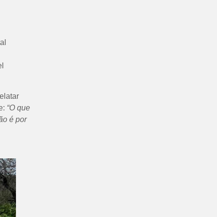
al
el
elatar
e:
“O que
ão é por