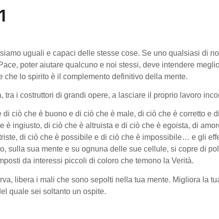
1
tti siamo uguali e capaci delle stesse cose. Se uno qualsiasi di n
Pace, poter aiutare qualcuno e noi stessi, deve intendere meglio
 e che lo spirito è il complemento definitivo della mente.
ra i costruttori di grandi opere, a lasciare il proprio lavoro in
i ciò che è buono e di ciò che è male, di ciò che è corretto e d
e è ingiusto, di ciò che è altruista e di ciò che è egoista, di amor
triste, di ciò che è possibile e di ciò che è impossibile… e gli effe
omo, sulla sua mente e su ognuna delle sue cellule, si copre di po
mposti da interessi piccoli di coloro che temono la Verità.
va, libera i mali che sono sepolti nella tua mente. Migliora la tu
del quale sei soltanto un ospite.