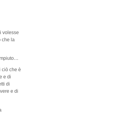
oi volesse
 che la
compiuto…
i ciò che è
e e di
tti di
lvere e di
a