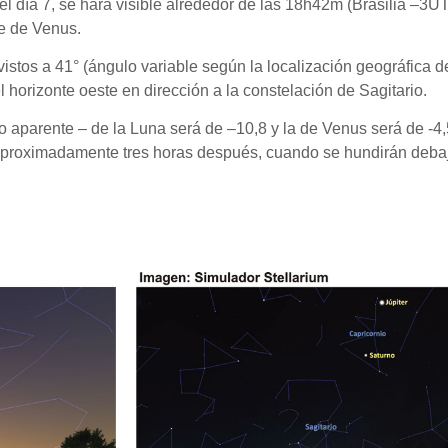
el día 7, se hará visible alrededor de las 18h42m (Brasilia –3U
te de Venus.
istos a 41° (ángulo variable según la localización geográfica d
 horizonte oeste en dirección a la constelación de Sagitario.
lo aparente – de la Luna será de –10,8 y la de Venus será de -4,
aproximadamente tres horas después, cuando se hundirán debaj