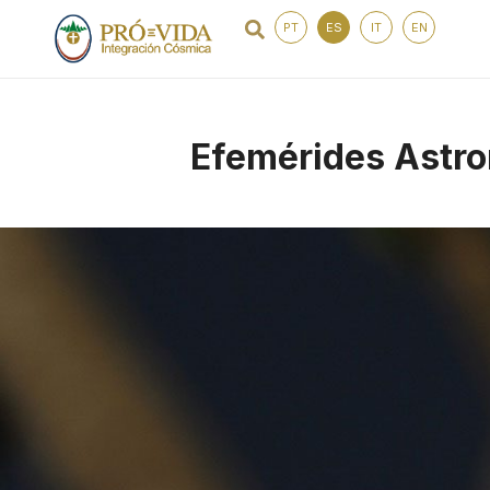
PT
ES
IT
EN
Efemérides Astro