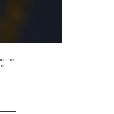
junciones,
a de