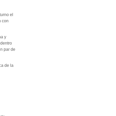
urno el
n con
na y
 dentro
un par de
ca de la