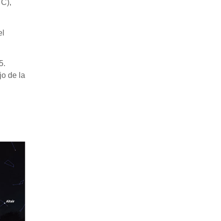
TC),
el
5.
o de la