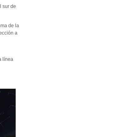
l sur de
ima de la
rección a
a línea