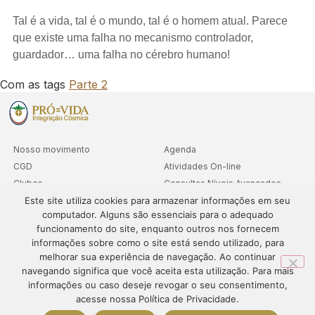
Tal é a vida, tal é o mundo, tal é o homem atual. Parece
que existe uma falha no mecanismo controlador,
guardador… uma falha no cérebro humano!
Com as tags
Parte 2
Nosso movimento
Agenda
CGD
Atividades On-line
Clubes
Consultas Níveis Avançados
Este site utiliza cookies para armazenar informações em seu
Cooperativa
computador. Alguns são essenciais para o adequado
Departamentos
funcionamento do site, enquanto outros nos fornecem
Sedes
informações sobre como o site está sendo utilizado, para
melhorar sua experiência de navegação. Ao continuar
navegando significa que você aceita esta utilização. Para mais
informações ou caso deseje revogar o seu consentimento,
© 1995-2024 – PRÓ-VIDA – Todos os direitos reservados. O
acesse nossa Política de Privacidade.
conteúdo deste site não pode ser publicado ou redistribuído sem