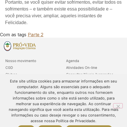
Portanto, se você quiser evitar sofrimentos, evitar todos os
sofrimentos – e também existe essa possibilidade e –
você precisa viver, ampliar, aqueles instantes de
Felicidade.
Com as tags
Parte 2
Nosso movimento
Agenda
CGD
Atividades On-line
Clubes
Consultas Níveis Avançados
Este site utiliza cookies para armazenar informações em seu
Cooperativa
computador. Alguns são essenciais para o adequado
Departamentos
funcionamento do site, enquanto outros nos fornecem
Sedes
informações sobre como o site está sendo utilizado, para
melhorar sua experiência de navegação. Ao continuar
navegando significa que você aceita esta utilização. Para mais
informações ou caso deseje revogar o seu consentimento,
© 1995-2024 – PRÓ-VIDA – Todos os direitos reservados. O
acesse nossa Política de Privacidade.
conteúdo deste site não pode ser publicado ou redistribuído sem