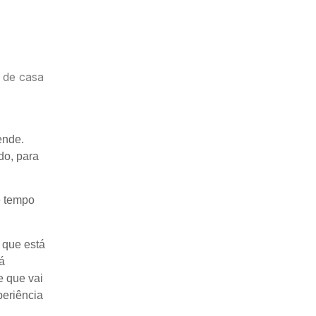
 de casa
ende.
do, para
e tempo
 que está
á
e que vai
periência