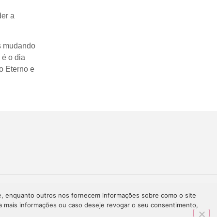
der a
as mudando
 é o dia
o Eterno e
te, enquanto outros nos fornecem informações sobre como o site
ara mais informações ou caso deseje revogar o seu consentimento,