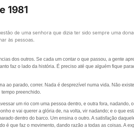
e 1981
uestão de uma senhora que dizia ter sido sempre uma dona
inar às pessoas.
cias dos outros. Se cada um contar o que passou, a gente apr
anto faz o lado da história. É preciso até que alguém fique para
ina ao parado, correr. Nada é desprezível numa vida. Não exist
e tempo preenchido.
vessar um rio com uma pessoa dentro, e outra fora, nadando, o
nho e vai querer a glória de, na volta, vir nadando; e o que est
parado
dentro do barco. Um ensina o outro. A satisfação daquel
do é que faz o movimento, dando razão a todas as coisas. A ex