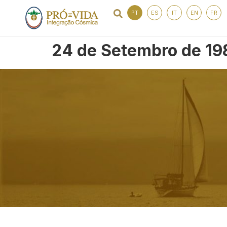
PT
ES
IT
EN
FR
24 de Setembro de 19