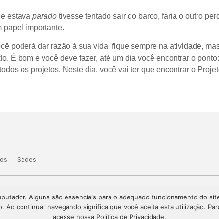
que estava
parado
tivesse tentado sair do barco, faria o outro per
m papel importante.
cê poderá dar razão à sua vida: fique sempre na atividade, m
o. É bom e você deve fazer, até um dia você encontrar o ponto:
dos os projetos. Neste dia, você vai ter que encontrar o Projet
tos
Sedes
omputador. Alguns são essenciais para o adequado funcionamento do si
is Avançados
o. Ao continuar navegando significa que você aceita esta utilização. P
acesse nossa Política de Privacidade.