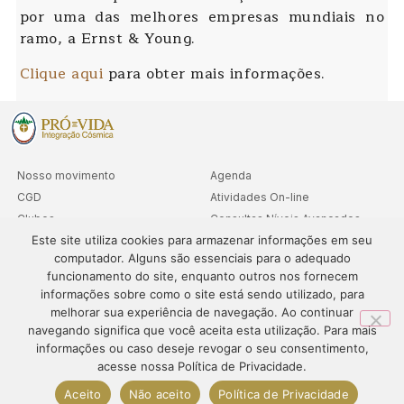
por uma das melhores empresas mundiais no
ramo, a Ernst & Young.
Clique aqui
para obter mais informações.
Nosso movimento
Agenda
CGD
Atividades On-line
Clubes
Consultas Níveis Avançados
Este site utiliza cookies para armazenar informações em seu
Cooperativa
computador. Alguns são essenciais para o adequado
Departamentos
funcionamento do site, enquanto outros nos fornecem
Sedes
informações sobre como o site está sendo utilizado, para
melhorar sua experiência de navegação. Ao continuar
navegando significa que você aceita esta utilização. Para mais
informações ou caso deseje revogar o seu consentimento,
© 1995-2024 – PRÓ-VIDA – Todos os direitos reservados. O
acesse nossa Política de Privacidade.
conteúdo deste site não pode ser publicado ou redistribuído sem
prévia autorização.
Aceito
Não aceito
Política de Privacidade