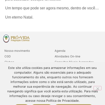
Um tempo que pode ser agora mesmo, dentro de você…
Um eterno Natal.
Nosso movimento
Agenda
CGD
Atividades On-line
Clubes
Consultas Níveis Avançados
Este site utiliza cookies para armazenar informações em seu
Cooperativa
computador. Alguns são essenciais para o adequado
Departamentos
funcionamento do site, enquanto outros nos fornecem
Sedes
informações sobre como o site está sendo utilizado, para
melhorar sua experiência de navegação. Ao continuar
navegando significa que você aceita esta utilização. Para mais
informações ou caso deseje revogar o seu consentimento,
© 1995-2024 – PRÓ-VIDA – Todos os direitos reservados. O
acesse nossa Política de Privacidade.
conteúdo deste site não pode ser publicado ou redistribuído sem