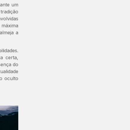
rante um
tradição
volvidas
a máxima
almeja a
lidades.
a certa,
sença do
tualidade
o oculto