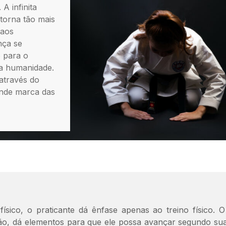
 A infinita
 torna tão mais
 aos
nça se
 para o
ia humanidade.
através do
ande marca das
ísico, o praticante dá ênfase apenas ao treino físico. O
o, dá elementos para que ele possa avançar segundo su