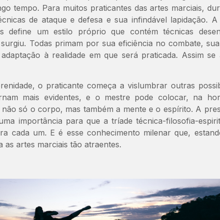
ngo tempo. Para muitos praticantes das artes marciais, du
nicas de ataque e defesa e sua infindável lapidação. A 
 define um estilo próprio que contém técnicas desen
surgiu. Todas primam por sua eficiência no combate, su
adaptação à realidade em que será praticada. Assim se 
enidade, o praticante começa a vislumbrar outras possibi
ornam mais evidentes, e o mestre pode colocar, na hor
 não só o corpo, mas também a mente e o espírito. A pre
ma importância para que a tríade técnica-filosofia-espiri
ara cada um. E é esse conhecimento milenar que, estand
 as artes marciais tão atraentes.