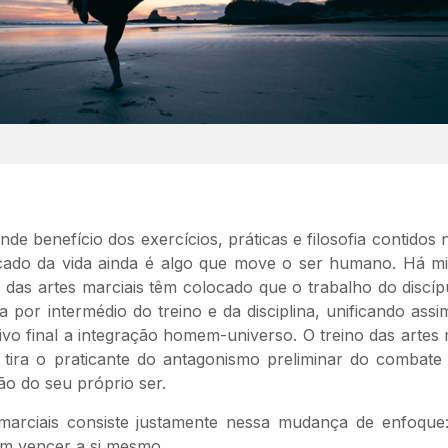
de benefício dos exercícios, práticas e filosofia contidos 
ficado da vida ainda é algo que move o ser humano. Há mi
 das artes marciais têm colocado que o trabalho do discíp
a por intermédio do treino e da disciplina, unificando ass
ivo final a integração homem-universo. O treino das artes 
tira o praticante do antagonismo preliminar do combate
o do seu próprio ser.
 marciais consiste justamente nessa mudança de enfoque
im vencer a si mesmo.