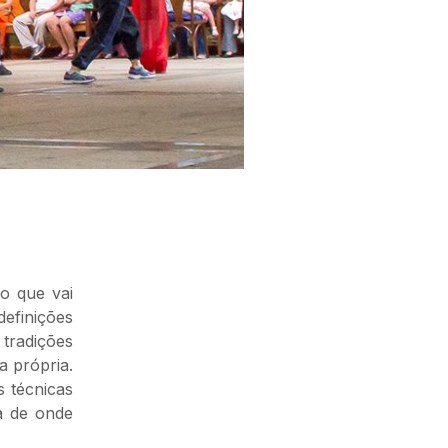
o que vai
efinições
 tradições
a própria.
s técnicas
ra de onde