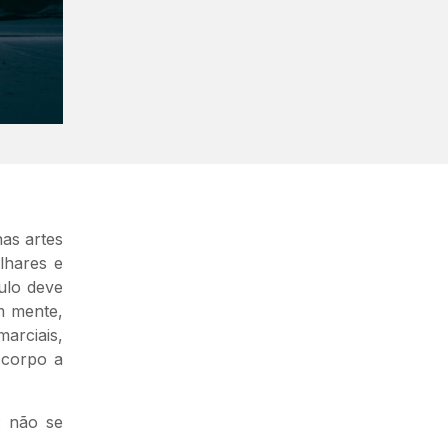
nas artes
lhares e
ulo deve
im mente,
marciais,
 corpo a
: não se