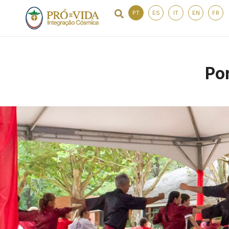
PT
ES
IT
EN
FR
Po