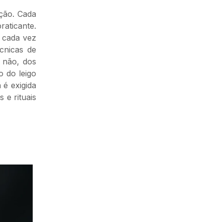
ação. Cada
raticante.
s cada vez
écnicas de
u não, dos
o do leigo
 é exigida
 e rituais