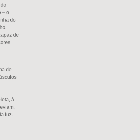
ndo
 – o
inha
do
ho.
capaz de
cores
ma de
úsculos
oleta
,
à
deviam,
a luz.