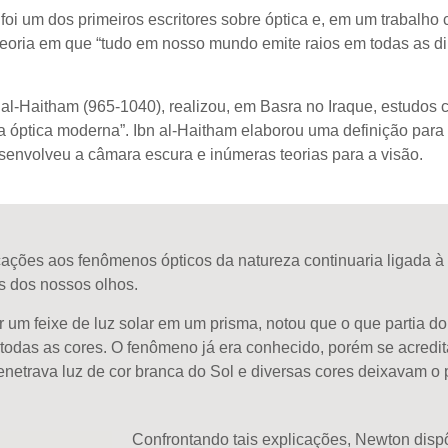
foi um dos primeiros escritores sobre óptica e, em um trabalho
teoria em que “tudo em nosso mundo emite raios em todas as di
al-
Haitham
(965-1040)
,
realizou
,
em Basra no Iraque
,
estudos c
 óptica moderna”. Ibn al-
Haitham
elaborou uma definição para
esenvolveu a câmara escura e inúmeras teorias para a visão.
cações aos fenômenos ópticos da natureza continuaria ligada à 
s dos nossos olhos.
r um feixe de luz solar em um prisma, notou que o que partia d
 todas as cores. O fenômeno já era conhecido,
porém
se
acredi
 penetrava luz de cor branca do Sol e diversas cores deixavam o 
Confrontando tais explicações, Newton disp