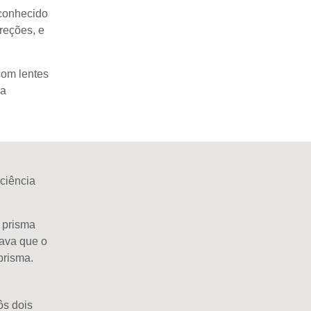
 conhecido
reções, e
om lentes
 a
ciência
o prisma
tava
que o
prisma.
ôs dois