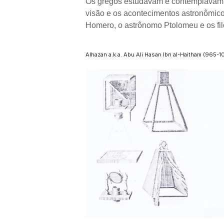
Os gregos estudavam e contemplavam f
visão e os acontecimentos astronômicos
Homero, o astrônomo Ptolomeu e os fil
Alhazan
a.k.a
. Abu Ali Hasan Ibn al-
Haitham (965-1