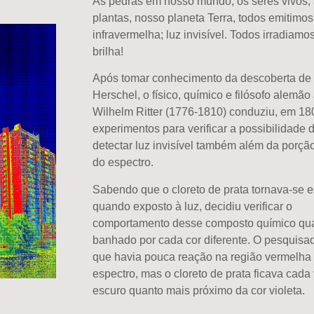
As pedras em nosso mundo, os seres vivos,
plantas, nosso planeta Terra, todos emitimos 
infravermelha; luz invisível. Todos irradiamos
brilha!
Após tomar conhecimento da descoberta de
Herschel, o físico, químico e filósofo alemã
Wilhelm Ritter (1776-1810) conduziu, em 18
experimentos para verificar a possibilidade 
detectar luz invisível também além da porção
do espectro.
S
abendo que o cloreto de prata
tornava-se
e
quando exposto à luz, decidiu verificar o
comportamento desse composto químico qu
banhado por cada cor diferente. O pesquisa
que
havia
pouca reação na região vermelha
espectro, mas o cloreto de prata
ficava
cada 
escuro quanto mais próximo da cor violeta.