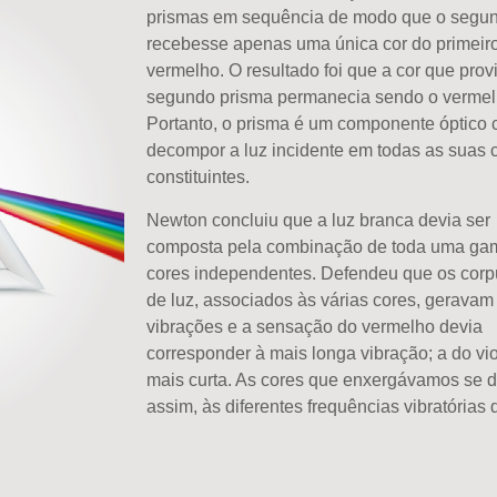
prismas em sequência de modo que o segu
recebesse apenas uma única cor do primeiro
vermelho. O resultado foi que a cor que
prov
segundo prisma permanecia sendo o vermel
Portanto, o prisma é um componente óptico 
decompor a luz incidente em todas as suas 
constituintes.
Newton concluiu que a luz branca devia ser
composta pela combinação de toda uma ga
cores independentes. Defendeu que os corp
de luz
,
associados às várias cores
,
geravam
vibrações e a sensação do vermelho devia
corresponder à mais longa vibração
;
a d
o vi
mais curta. As cores que enxergávamos se 
assim, às diferentes frequências vibratórias d