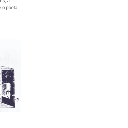
es, a
e o poeta