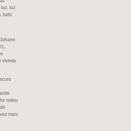
 as
luz, luz
, tudo
o Johann
01,
de
 violeta
scuro
ando
dor notou
 do
vez mais