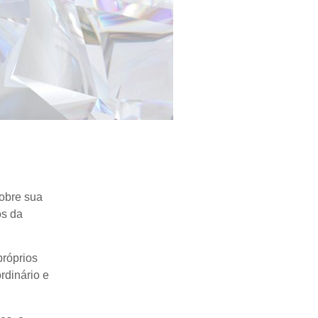
obre sua
os da
próprios
rdinário e