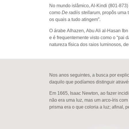
No mundo islâmico, Al-
Kindi
(801-873) 
como
De
radiis
stellarum
, propôs uma 
os quais a tudo atingem”.
O árabe
Alhaz
en
,
Abu Ali
al-
Hasan Ibn 
e é frequentemente visto como o “pai da
natureza física dos raios luminosos, d
Nos anos seguintes, a busca por expli
daquilo que podíamos distinguir atravé
Em 1665, Isaac Newton, ao fazer incidi
não era uma luz, mas um arco-íris com
prisma era o que coloria a luz; afinal,