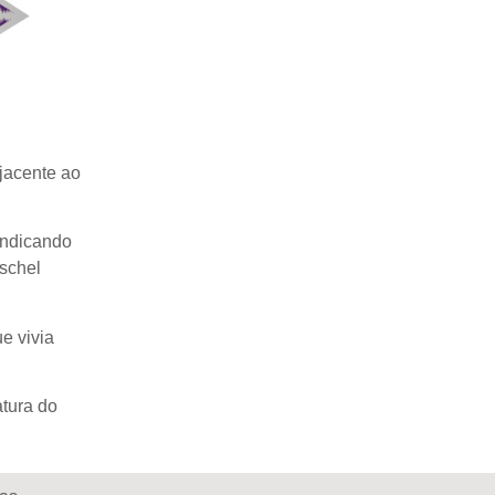
jacente ao
 indicando
rschel
e vivia
tura do