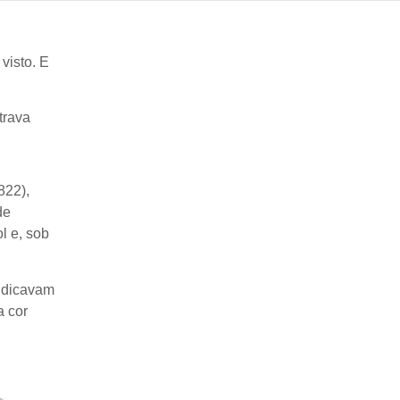
visto. E
trava
822),
de
l e, sob
indicavam
a cor