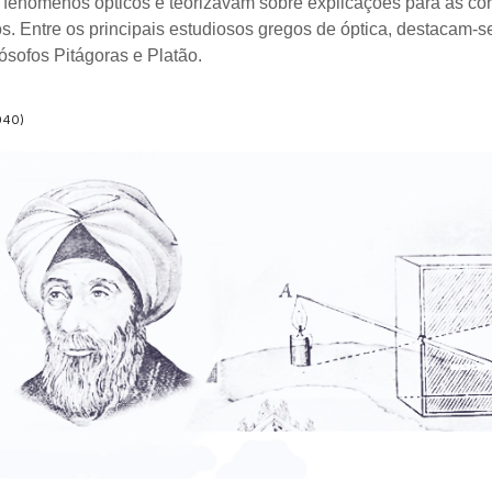
enômenos ópticos e teorizavam sobre explicações para as cor
. Entre os principais estudiosos gregos de óptica, destacam-s
ósofos Pitágoras e Platão.
040)