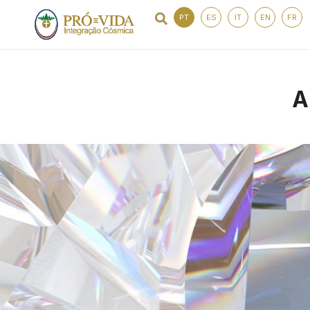
PT
ES
IT
EN
FR
A