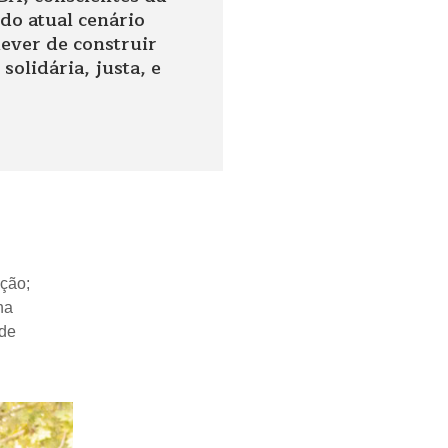
do atual cenário
ever de construir
olidária, justa, e
ução;
na
 de