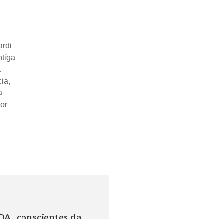
ardi
ntiga
a
ia,
a
mor
A, conscientes da