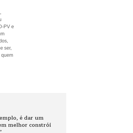
,
u
GD-PV e
 um
dos,
e ser,
e quem
xemplo, é dar um
m melhor constrói
”