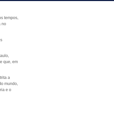
os tempos,
a no
es
aulo,
 e que, em
rita a
 do mundo,
ria e o