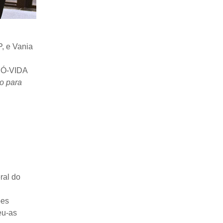
, e Vania
PRÓ-VIDA
o para
ral do
ões
eu-as