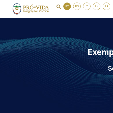
PT
ES
IT
EN
FR
Exemp
S