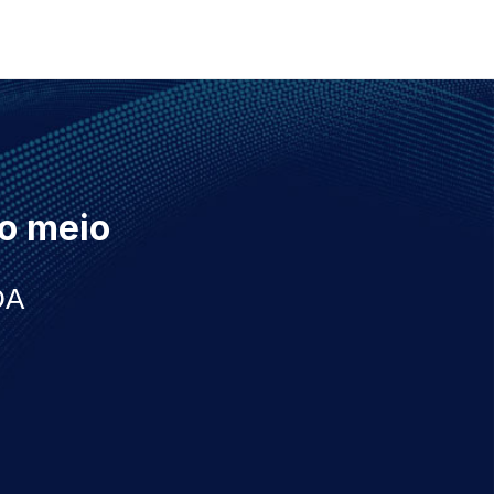
o meio
DA