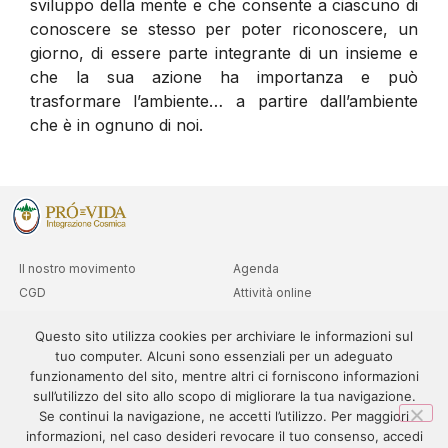
sviluppo della mente e che consente a ciascuno di
conoscere se stesso per poter riconoscere, un
giorno, di essere parte integrante di un insieme e
che la sua azione ha importanza e può
trasformare l’ambiente… a partire dall’ambiente
che è in ognuno di noi.
Il nostro movimento
Agenda
CGD
Attività online
Club
Consulta i livelli avanzati
Questo sito utilizza cookies per archiviare le informazioni sul
Dipartimenti
tuo computer. Alcuni sono essenziali per un adeguato
Sedi
funzionamento del sito, mentre altri ci forniscono informazioni
sull’utilizzo del sito allo scopo di migliorare la tua navigazione.
Se continui la navigazione, ne accetti l’utilizzo. Per maggiori
informazioni, nel caso desideri revocare il tuo consenso, accedi
© 1995-2024 – PRÓ-VIDA – Tutti i diritti riservati. Il contenuto di