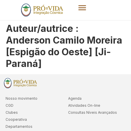
Auteur/autrice :
Anderson Camilo Moreira
[Espigão do Oeste] [Ji-
Paraná]
Nosso movimento
Agenda
CGD
Atividades On-line
Clubes
Consultas Níveis Avançados
Cooperativa
Departamentos