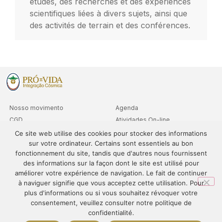
études, des recherches et des expériences
scientifiques liées à divers sujets, ainsi que
des activités de terrain et des conférences.
Nosso movimento
Agenda
CGD
Atividades On-line
Clubes
Consultas Níveis Avançados
Ce site web utilise des cookies pour stocker des informations
sur votre ordinateur. Certains sont essentiels au bon
Cooperativa
fonctionnement du site, tandis que d'autres nous fournissent
Departamentos
des informations sur la façon dont le site est utilisé pour
Sedes
améliorer votre expérience de navigation. Le fait de continuer
à naviguer signifie que vous acceptez cette utilisation. Pour
plus d'informations ou si vous souhaitez révoquer votre
consentement, veuillez consulter notre politique de
© 1995-2024 – PRÓ-VIDA – Todos os direitos reservados. O
confidentialité.
conteúdo deste site não pode ser publicado ou redistribuído sem