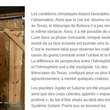
Les conditions climatiques étaient favorables
l’observation. Alors que le ciel est devenu 
au Texas, le télescope de Boituva n’a pas re
le même obstacle. Ainsi, il a été possible de v
Lune dans sa phase croissante, lorsque seule
moitié de sa face éclairée est tournée vers la 
C’est le moment idéal pour observer les cratè
raison du grand contraste entre l’ombre et la 
La différence de perspective entre l’hémisph
et l’hémisphère sud a été soulignée. Un des
télescopes du Texas, configuré pour un plus f
agrandissement, a montré quelques cratères.
Les planètes Jupiter et Saturne ont été visual
ainsi que des corps célestes appelés « espa
profond », du fait d’être situés au-delà des li
Système Solaire. Parmi eux se trouvent les