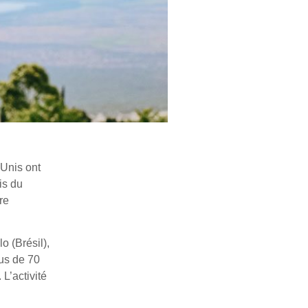
-Unis ont
is du
tre
o (Brésil),
lus de 70
L’activité