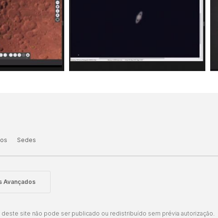
tos
Sedes
is Avançados
este site não pode ser publicado ou redistribuído sem prévia autorização.