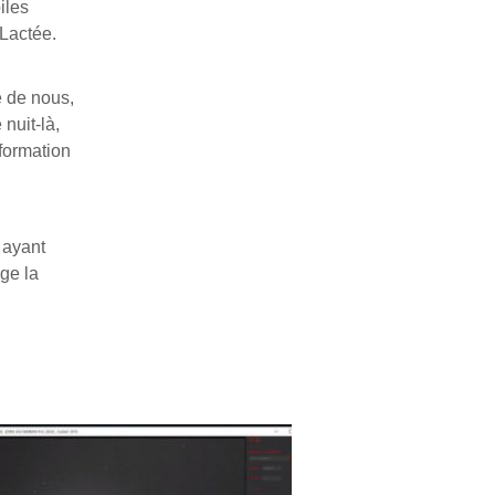
iles
 Lactée.
e de nous,
nuit-là,
 formation
 ayant
age la