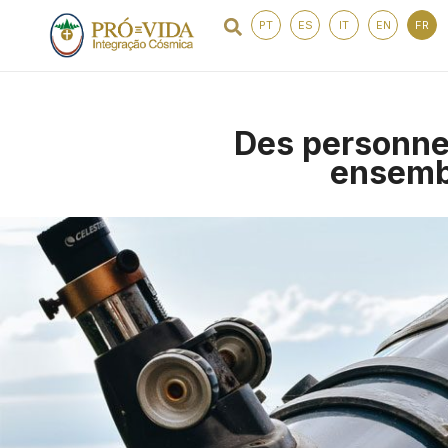
PT
ES
IT
EN
FR
Des personnes
ensembl