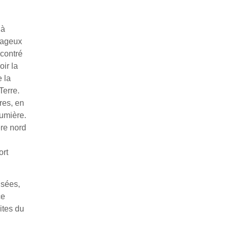
 à
nuageux
ncontré
oir la
 la
Terre.
res, en
lumière.
ère nord
ort
isées,
ce
mites du