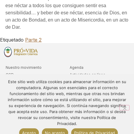
ese néctar a todos los que consiguen sentir esa
sensibilidad… y beber de ese néctar, esencia de Dios, en
un acto de Bondad, en un acto de Misericordia, en un acto
de Dar.
Etiquetado
Parte 2
Nuestro movimiento
Agenda
CGD
Actividades en línea
Este sitio web utiliza cookies para almacenar información en su
Clubs
Consultas de nivel avanzado
computadora. Algunas son esenciales para el correcto
Departamentos
funcionamiento del sitio web, mientras que otras nos brindan
Sedes
información sobre cómo se está utilizando el sitio, para mejorar
su experiencia de navegación. Si continúa navegando significa
que acepta este uso. Para obtener más información o si desea
revocar su consentimiento, visite nuestra Política de
© 1995-2024 – PRÓ-VIDA – Todos los derechos reservados. El
Privacidad.
contenido de este sitio web no puede publicarse ni redistribuirse
Acepto
No acepto
Política de Privacidad
sin autorización previa.